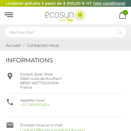
Livraison gratuite à partir de 3 000,00 € HT (
Voir conditions
)
0
Accueil
Contactez-nous
INFORMATIONS

Ecosun Solar Shop
126A1 route de Rouffach
68920 WETTOLSHEIM
France

Appelez-nous :
+33 3 89 820 824

Envoyez-nous un e-mail :
contact@ecosunsolarshop.com