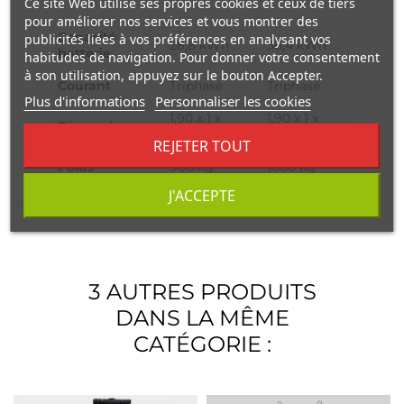
Ce site Web utilise ses propres cookies et ceux de tiers
pour améliorer nos services et vous montrer des
Capacité
publicités liées à vos préférences en analysant vos
28,8 kWh
38,4 kWh
batterie
habitudes de navigation. Pour donner votre consentement
à son utilisation, appuyez sur le bouton Accepter.
Courant
Triphasé
Triphasé
Plus d'informations
Personnaliser les cookies
1,90 x 1 x
1,90 x 1 x
Dimensions
2,20 m
2,20 m
REJETER TOUT
Poids
900 kg
1000 kg
J'ACCEPTE
3 AUTRES PRODUITS
DANS LA MÊME
CATÉGORIE :