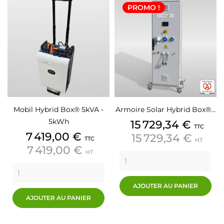
PROMO !
Mobil Hybrid Box® 5kVA -
Armoire Solar Hybrid Box®…
5kWh
15 729,34 €
TTC
7 419,00 €
15 729,34 €
TTC
HT
7 419,00 €
HT
AJOUTER AU PANIER
AJOUTER AU PANIER